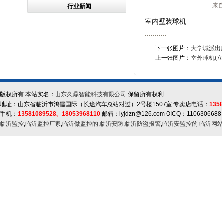
来
行业新闻
室内壁装球机
下一张图片：
大学城派出
上一张图片：
室外球机(立
版权所有 本站实名：
山东久鼎智能科技有限公司
保留所有权利
地址：山东省临沂市鸿儒国际（长途汽车总站对过）2号楼1507室 专卖店电话：
135
手机：
13581089528、18053968110
邮箱：lyjdzn@126.com OICQ：1106306688
临沂监控
,
临沂监控厂家
,
临沂做监控的
,
临沂安防
,
临沂防盗报警
,
临沂安监控的
临沂网