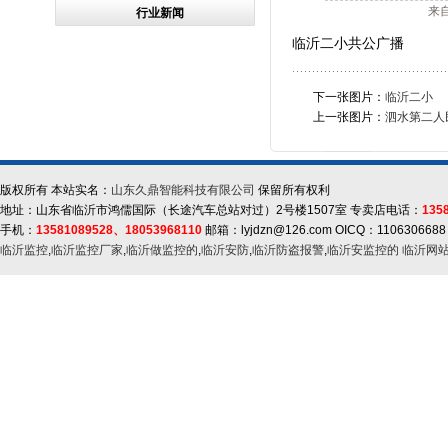
来
行业新闻
临沂二小共公广播
下一张图片：
临沂二小
上一张图片：
泗水第二人
版权所有 本站实名：
山东久鼎智能科技有限公司
保留所有权利
地址：山东省临沂市鸿儒国际（长途汽车总站对过）2号楼1507室 专卖店电话：
135
手机：
13581089528、18053968110
邮箱：lyjdzn@126.com OICQ：1106306688
临沂监控
,
临沂监控厂家
,
临沂做监控的
,
临沂安防
,
临沂防盗报警
,
临沂安监控的
临沂网