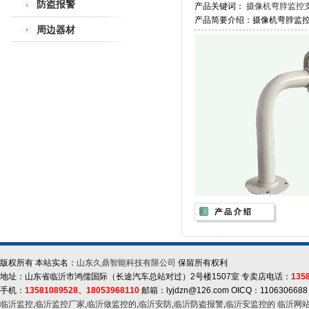
防盗报警
产品关键词：
摄像机弯脖监控支
产品简要介绍：摄像机弯脖监控
周边器材
版权所有 本站实名：
山东久鼎智能科技有限公司
保留所有权利
地址：山东省临沂市鸿儒国际（长途汽车总站对过）2号楼1507室 专卖店电话：
135
手机：
13581089528、18053968110
邮箱：lyjdzn@126.com OICQ：1106306688
临沂监控
,
临沂监控厂家
,
临沂做监控的
,
临沂安防
,
临沂防盗报警
,
临沂安监控的
临沂网